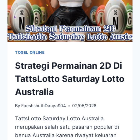
TOGEL ONLINE
Strategi Permainan 2D Di
TattsLotto Saturday Lotto
Australia
By
FaeshshuthDauya904
02/05/2026
TattsLotto Saturday Lotto Australia
merupakan salah satu pasaran populer di
benua Australia karena riwayat keluaran