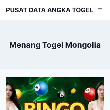
Skip
PUSAT DATA ANGKA TOGEL
to
content
Menang Togel Mongolia