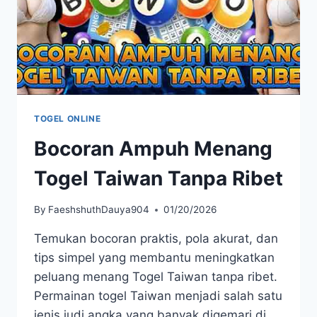
TOGEL ONLINE
Bocoran Ampuh Menang
Togel Taiwan Tanpa Ribet
By
FaeshshuthDauya904
01/20/2026
Temukan bocoran praktis, pola akurat, dan
tips simpel yang membantu meningkatkan
peluang menang Togel Taiwan tanpa ribet.
Permainan togel Taiwan menjadi salah satu
jenis judi angka yang banyak digemari di