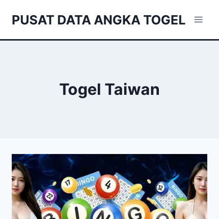
Skip
PUSAT DATA ANGKA TOGEL
to
content
Togel Taiwan