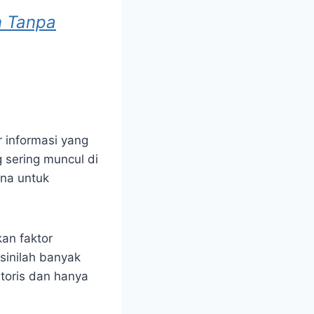
n Tanpa
r informasi yang
sering muncul di
na untuk
an faktor
sinilah banyak
toris dan hanya