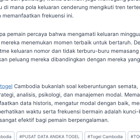
tu di mana pola keluaran cenderung mengikuti tren tert
 memanfaatkan frekuensi ini.
apa pemain percaya bahwa mengamati keluaran minggua
mereka menemukan momen terbaik untuk bertaruh. D
tme keluaran nomor dan tidak terburu-buru memasang
kan peluang mereka dibandingkan dengan mereka yang
togel
Cambodia bukanlah soal keberuntungan semata, 
trategi, analisis, psikologi, dan manajemen modal. Mem
aatkan data historis, mengatur modal dengan baik, m
rhatikan waktu serta frekuensi bermain adalah kunci-
sangat efektif bagi pemain berpengalaman.
bodia
#
PUSAT DATA ANGKA TOGEL
#
Togel Cambodia
#
TO