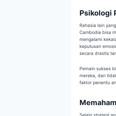
Psikologi
Rahasia lain yang
Cambodia bisa m
mengalami kekal
keputusan emosio
secara drastis tan
Pemain sukses bia
mereka, dan tida
faktor penentu a
Memahami
Selain strategi 