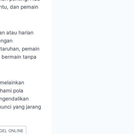
entu, dan pemain
n atau harian
engan
 taruhan, pemain
 bermain tanpa
melainkan
ahami pola
engendalikan
kunci yang jarang
GEL ONLINE