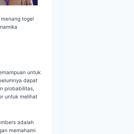
 menang togel
inamika
 kemampuan untuk
ebelumnya dapat
n probabilitas,
r untuk melihat
numbers adalah
engan memahami