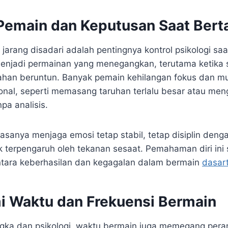
 Pemain dan Keputusan Saat Bert
 jarang disadari adalah pentingnya kontrol psikologi saa
enjadi permainan yang menegangkan, terutama ketika
ahan beruntun. Banyak pemain kehilangan fokus dan m
nal, seperti memasang taruhan terlalu besar atau meng
pa analisis.
sanya menjaga emosi tetap stabil, tetap disiplin denga
k terpengaruh oleh tekanan sesaat. Pemahaman diri ini 
ntara keberhasilan dan kegagalan dalam bermain
dasar
 Waktu dan Frekuensi Bermain
angka dan psikologi, waktu bermain juga memegang pera