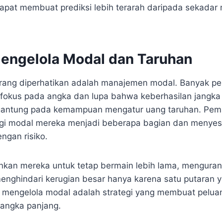
 dapat membuat prediksi lebih terarah daripada sekadar
Mengelola Modal dan Taruhan
jarang diperhatikan adalah manajemen modal. Banyak p
alu fokus pada angka dan lupa bahwa keberhasilan jangk
rgantung pada kemampuan mengatur uang taruhan. Pem
i modal mereka menjadi beberapa bagian dan menyes
ngan risiko.
nkan mereka untuk tetap bermain lebih lama, menguran
enghindari kerugian besar hanya karena satu putaran y
, mengelola modal adalah strategi yang membuat pelua
jangka panjang.