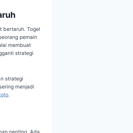
aruh
t bertaruh. Togel
 seorang pemain
ulai membuat
ganti strategi
n strategi
sering menjadi
toto
.
nan penting. Ada