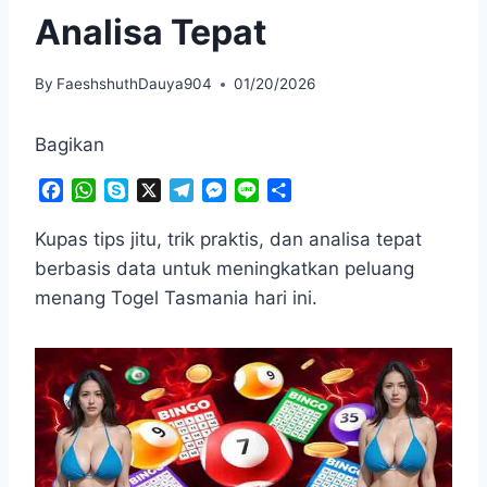
Analisa Tepat
By
FaeshshuthDauya904
01/20/2026
Bagikan
F
W
S
X
T
M
L
S
a
h
k
e
e
i
h
c
a
y
l
s
n
a
Kupas tips jitu, trik praktis, dan analisa tepat
e
t
p
e
s
e
r
berbasis data untuk meningkatkan peluang
b
s
e
g
e
e
menang Togel Tasmania hari ini.
o
A
r
n
o
p
a
g
k
p
m
e
r