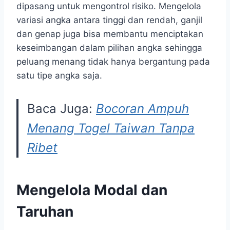
dipasang untuk mengontrol risiko. Mengelola
variasi angka antara tinggi dan rendah, ganjil
dan genap juga bisa membantu menciptakan
keseimbangan dalam pilihan angka sehingga
peluang menang tidak hanya bergantung pada
satu tipe angka saja.
Baca Juga:
Bocoran Ampuh
Menang Togel Taiwan Tanpa
Ribet
Mengelola Modal dan
Taruhan