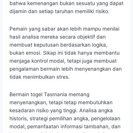
bahwa kemenangan bukan sesuatu yang dapat
dijamin dan setiap taruhan memiliki risiko.
Pemain yang sabar akan lebih mampu menilai
hasil analisa mereka secara objektif dan
membuat keputusan berdasarkan logika,
bukan emosi. Sikap ini tidak hanya membantu
menjaga kontrol modal, tetapi juga membuat
pengalaman bermain lebih menyenangkan dan
tidak menimbulkan stres.
Bermain togel Tasmania memang
menyenangkan, tetapi tetap membutuhkan
kesadaran risiko yang tinggi. Analisa angka
historis, strategi pemilihan angka, pengelolaan
modal, pemanfaatan informasi tambahan, dan