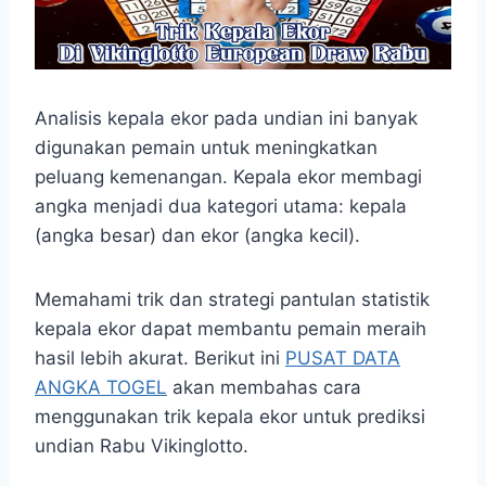
Analisis kepala ekor pada undian ini banyak
digunakan pemain untuk meningkatkan
peluang kemenangan. Kepala ekor membagi
angka menjadi dua kategori utama: kepala
(angka besar) dan ekor (angka kecil).
Memahami trik dan strategi pantulan statistik
kepala ekor dapat membantu pemain meraih
hasil lebih akurat. Berikut ini
PUSAT DATA
ANGKA TOGEL
akan membahas cara
menggunakan trik kepala ekor untuk prediksi
undian Rabu Vikinglotto.