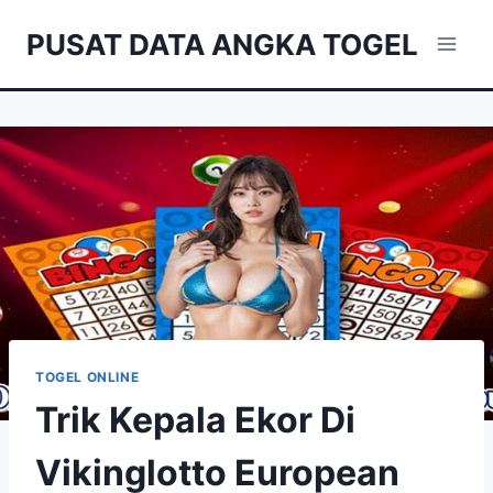
Skip
PUSAT DATA ANGKA TOGEL
to
content
TOGEL ONLINE
Trik Kepala Ekor Di
Vikinglotto European