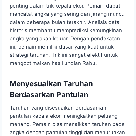
penting dalam trik kepala ekor. Pemain dapat
mencatat angka yang sering dan jarang muncul
dalam beberapa bulan terakhir. Analisis data
historis membantu memprediksi kemungkinan
angka yang akan keluar. Dengan pendekatan
ini, pemain memiliki dasar yang kuat untuk
strategi taruhan. Trik ini sangat efektif untuk
mengoptimalkan hasil undian Rabu.
Menyesuaikan Taruhan
Berdasarkan Pantulan
Taruhan yang disesuaikan berdasarkan
pantulan kepala ekor meningkatkan peluang
menang. Pemain bisa menaikkan taruhan pada
angka dengan pantulan tinggi dan menurunkan