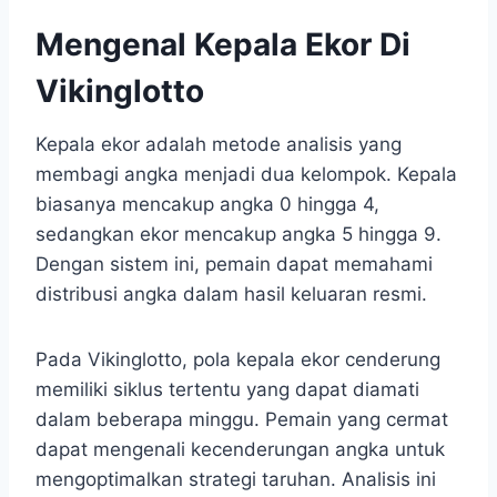
Mengenal Kepala Ekor Di
Vikinglotto
Kepala ekor adalah metode analisis yang
membagi angka menjadi dua kelompok. Kepala
biasanya mencakup angka 0 hingga 4,
sedangkan ekor mencakup angka 5 hingga 9.
Dengan sistem ini, pemain dapat memahami
distribusi angka dalam hasil keluaran resmi.
Pada Vikinglotto, pola kepala ekor cenderung
memiliki siklus tertentu yang dapat diamati
dalam beberapa minggu. Pemain yang cermat
dapat mengenali kecenderungan angka untuk
mengoptimalkan strategi taruhan. Analisis ini