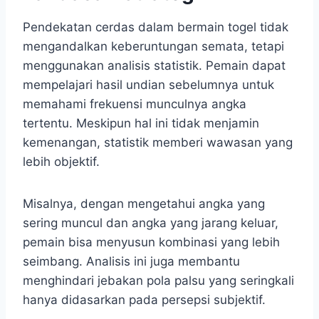
Pendekatan cerdas dalam bermain togel tidak
mengandalkan keberuntungan semata, tetapi
menggunakan analisis statistik. Pemain dapat
mempelajari hasil undian sebelumnya untuk
memahami frekuensi munculnya angka
tertentu. Meskipun hal ini tidak menjamin
kemenangan, statistik memberi wawasan yang
lebih objektif.
Misalnya, dengan mengetahui angka yang
sering muncul dan angka yang jarang keluar,
pemain bisa menyusun kombinasi yang lebih
seimbang. Analisis ini juga membantu
menghindari jebakan pola palsu yang seringkali
hanya didasarkan pada persepsi subjektif.