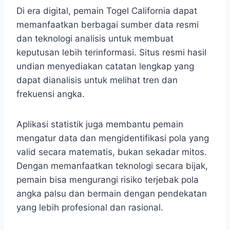
Di era digital, pemain Togel California dapat
memanfaatkan berbagai sumber data resmi
dan teknologi analisis untuk membuat
keputusan lebih terinformasi. Situs resmi hasil
undian menyediakan catatan lengkap yang
dapat dianalisis untuk melihat tren dan
frekuensi angka.
Aplikasi statistik juga membantu pemain
mengatur data dan mengidentifikasi pola yang
valid secara matematis, bukan sekadar mitos.
Dengan memanfaatkan teknologi secara bijak,
pemain bisa mengurangi risiko terjebak pola
angka palsu dan bermain dengan pendekatan
yang lebih profesional dan rasional.