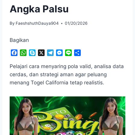
Angka Palsu
By
FaeshshuthDauya904
01/20/2026
Bagikan
F
W
S
X
T
M
L
S
a
h
k
e
e
i
h
c
a
y
l
s
n
a
Pelajari cara menyaring pola valid, analisa data
e
t
p
e
s
e
r
cerdas, dan strategi aman agar peluang
b
s
e
g
e
e
menang Togel California tetap realistis.
o
A
r
n
o
p
a
g
k
p
m
e
r