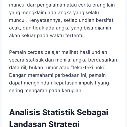
muncul dari pengalaman atau cerita orang lain
yang mengklaim ada angka yang selalu
muncul. Kenyataannya, setiap undian bersifat
acak, dan tidak ada angka yang bisa dijamin
akan keluar pada waktu tertentu.
Pemain cerdas belajar melihat hasil undian
secara statistik dan menilai angka berdasarkan
data riil, bukan rumor atau “teka-teki hoki”.
Dengan memahami perbedaan ini, pemain
dapat menghindari keputusan impulsif yang
sering mengarah pada kerugian.
Analisis Statistik Sebagai
Landasan Strategi