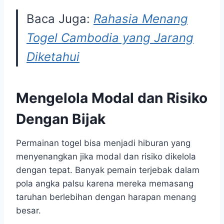
Baca Juga:
Rahasia Menang
Togel Cambodia yang Jarang
Diketahui
Mengelola Modal dan Risiko
Dengan Bijak
Permainan togel bisa menjadi hiburan yang
menyenangkan jika modal dan risiko dikelola
dengan tepat. Banyak pemain terjebak dalam
pola angka palsu karena mereka memasang
taruhan berlebihan dengan harapan menang
besar.