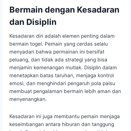
Bermain dengan Kesadaran
dan Disiplin
Kesadaran diri adalah elemen penting dalam
bermain togel. Pemain yang cerdas selalu
menyadari bahwa permainan ini bersifat
peluang, dan tidak ada strategi yang bisa
menjamin kemenangan mutlak. Disiplin dalam
menetapkan batas taruhan, menjaga kontrol
emosi, dan menghindari pengaruh pola palsu
membuat pengalaman bermain lebih aman dan
menyenangkan.
Kesadaran ini juga membantu pemain menjaga
keseimbangan antara hiburan dan tanggung