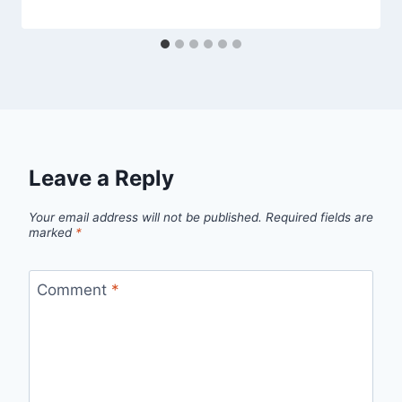
Leave a Reply
Your email address will not be published.
Required fields are
marked
*
Comment
*